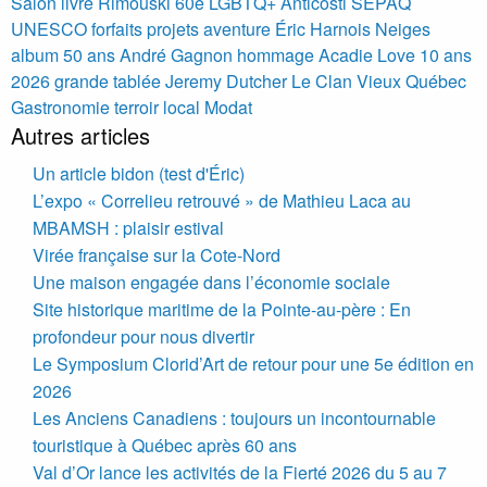
Salon livre Rimouski 60e LGBTQ+
Anticosti SÉPAQ
UNESCO forfaits projets aventure Éric Harnois
Neiges
album 50 ans André Gagnon hommage
Acadie Love 10 ans
2026 grande tablée Jeremy Dutcher
Le Clan Vieux Québec
Gastronomie terroir local Modat
Autres articles
Un article bidon (test d'Éric)
L’expo « Correlieu retrouvé » de Mathieu Laca au
MBAMSH : plaisir estival
Virée française sur la Cote-Nord
Une maison engagée dans l’économie sociale
Site historique maritime de la Pointe-au-père : En
profondeur pour nous divertir
Le Symposium Clorid’Art de retour pour une 5e édition en
2026
Les Anciens Canadiens : toujours un incontournable
touristique à Québec après 60 ans
Val d’Or lance les activités de la Fierté 2026 du 5 au 7