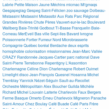
Labrie
Petite Maison Jaune Méchins
micmac Mi'gmaqs
Gesgapegiag Gespeg
Saint-Félicien zoo sauvage
Dolbeau-
Mistassini Mistassini Mistassibi Aux Rats Parc Régional
Grandes Rivières Chute Pères Vauvert-sur-le-lac Boulevard
Wallberg
Baie-Trinité Godbout Ti-Basse Franquelin
Baie-
Comeau MerEveil
Bas ville Sept-Iles Bavard Ivrogne
Poissonnerie Fortier Fumeur Nord Microbrasserie
Compagnie
Québec boréal
Berdache deux esprits
homophobie colonisation missionnaires
Jean-Marc Vallée
CRAZY
Randonnée Jacques-Cartier parc national
Dave
Saint-Pierre
Terrebonne Repentigny L'Assomtion
Charlemagne
Céline Dion Charlemagne
Robert Ouimet
Limelight disco
Jean-François Quesnel Hosanna Michel
Tremblay
Yannick Nézet-Séguin Sault-au-Recollet
Orchestre Métropolitain
Alex Boucher Guilda Michèle
Richard Michel Louvain
Laiterie Charlevoix Faux Bergers
Ferme Basque Omerto Émeu Charlevoix Migneron
Panache
Saint-Amour Chez Boulay Café Buade Café Paris Frère