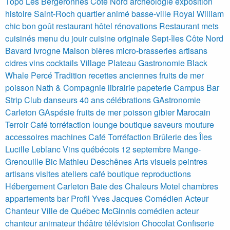
Topo Les Bergeronnes Côte Nord archéologie exposition
histoire
Saint-Roch quartier animé basse-ville Royal William
chic bon goût restaurant hôtel rénovations
Restaurant mets
cuisinés menu du jouir cuisine originale Sept-îles Côte Nord
Bavard Ivrogne
Maison bières micro-brasseries artisans
cidres vins cocktails Village Plateau
Gastronomie Black
Whale Percé Tradition recettes anciennes fruits de mer
poisson Nath & Compagnie librairie papeterie
Campus Bar
Strip Club danseurs 40 ans célébrations
GAstronomie
Carleton GAspésie fruits de mer poisson gibier Marocain
Terroir
Café torréfaction lounge boutique saveurs mouture
accessoires machines
Café Torréfaction Brûlerie des Îles
Lucille Leblanc
Vins québécois 12 septembre
Mange-
Grenouille Bic Mathieu Deschênes
Arts visuels peintres
artisans visites ateliers café boutique reproductions
Hébergement Carleton Baie des Chaleurs Motel chambres
appartements bar
Profil Yves Jacques Comédien Acteur
Chanteur Ville de Québec
McGinnis comédien acteur
chanteur animateur théâtre télévision
Chocolat Confiserie