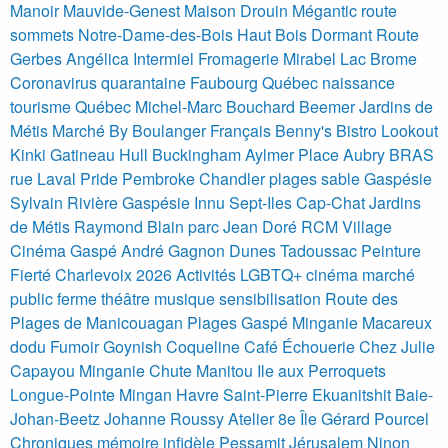
Manoir Mauvide-Genest Maison Drouin
Mégantic route
sommets Notre-Dame-des-Bois Haut Bois Dormant
Route
Gerbes Angélica Intermiel Fromagerie Mirabel
Lac Brome
Coronavirus quarantaine
Faubourg Québec naissance
tourisme Québec Michel-Marc Bouchard Beemer Jardins de
Métis
Marché By Boulanger Français Benny's Bistro Lookout
Kinki
Gatineau Hull Buckingham Aylmer Place Aubry BRAS
rue Laval
Pride Pembroke
Chandler plages sable Gaspésie
Sylvain Rivière Gaspésie
Innu Sept-Iles
Cap-Chat
Jardins
de Métis
Raymond Blain parc Jean Doré RCM Village
Cinéma
Gaspé
André Gagnon
Dunes Tadoussac
Peinture
Fierté Charlevoix 2026 Activités LGBTQ+ cinéma marché
public ferme théâtre musique sensibilisation
Route des
Plages de Manicouagan
Plages Gaspé
Minganie Macareux
dodu Fumoir Goynish Coqueline Café Échouerie Chez Julie
Capayou
Minganie Chute Manitou Ile aux Perroquets
Longue-Pointe Mingan Havre Saint-Pierre Ekuanitshit Baie-
Johan-Beetz
Johanne Roussy Atelier 8e Île
Gérard Pourcel
Chroniques mémoire infidèle Pessamit Jérusalem Ninon