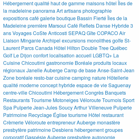
Hébergement qualité haut de gamme maisons hôtel Îles de
la madeleine panorama
Art artisans photographie
expositions café galerie boutique Bassin
Fierté Îles de la
Madeleine première
Marsoui Café Reflets Danse Hybride 3
ans
Voyages CoSte Anticosti SEPAQ Gîte COPACO Air
Liaison
Minganie Archipel excursions monolithes golfe St-
Laurent Parcs Canada
Hôtel Hilton Double Tree Québec
Golf Le Dijon confort localisation accueil LGBTQ+
La
Cuisine Chicoutimi gastronomie Boréale produits locaux
régionaux Janelle
Auberge Camp de base Anse-Saint-Jean
Zone boréale resto-bar cuisine camping nature
Hôtellerie
qualité moderne concept hybride espace de vie Saguenay
centre-ville Chicoutimi
Hébergement Congrès Banquets
Restaurants Tourisme Motoneiges Véloroute Tournois Sport
Spa
Pulperie Jean-Jules Soucy Arthur Villeneuve Pulperie
Patrimoine Recyclage Église tourisme Hôtel restaurant
Crèmerie Véloroute entrepreneur
Auberge monastère
presbytère patrimoine Desbiens hébergement groupes
corporatif
Gaspésie
Auberge presbytère autonomie