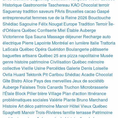
Historique Gastronomie Taschereau
KAO Chocolat terroir
Saguenay tradition saveurs PAris Bruxelles cacao
Gaspé
entrepreneuriat femmes rue de la Reine 2026
Bouctouche
Shédiac Sagouine
Félix Nougat Europe Tradition Terroir Île-
d'Orléans Québec Confiserie Miel Étable
Auberge
Victorienne Spa Sauna Massage déjeuner Recharge auto
électrique
Pierre Lapointe Montréal en lumière
Italie Trattoria
LaScala Québec Opéra Guéridon
Boulangerie pâtisserie
baguettes artisans Québec 25 ans pizza napolitaine
Musée
genre histoire patrimoine Civilisation Québec mémoire
collective
Vieille Usine Percéïdes Galerie Denis Loiselle
Ovila Huard Tektonik Pit Caribou
Shédiac Acadie Chocolat
Gîte Bistro Alice Pays des merveilles Jeux de sociétéb
Auberge Falaises Trois Canards Truchon
Microbrasserie
l'Étale
Block
Pilier
bière
Village Plan d'action itinérance
problématiques sociales Valérie Plante Bruno Marchand
Histoire Art déco patrimoine Manoir Hôtel Vieux Québec
Spaghetti Manoir Trois-Rivières famille terrasse Patrimoine