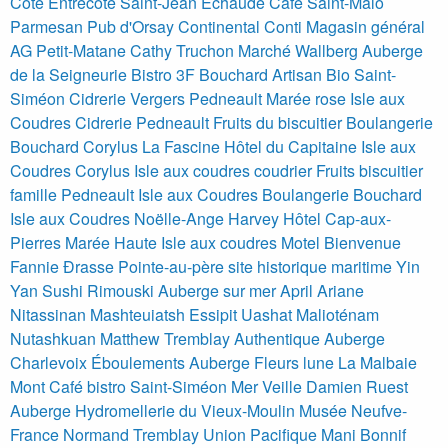
Côte Entrecôte Saint-Jean Échaudé Café Saint-Malo
Parmesan Pub d'Orsay Continental Conti
Magasin général
AG Petit-Matane Cathy Truchon
Marché Wallberg Auberge
de la Seigneurie Bistro 3F Bouchard Artisan Bio
Saint-
Siméon
Cidrerie Vergers Pedneault Marée rose Isle aux
Coudres
Cidrerie Pedneault Fruits du biscuitier Boulangerie
Bouchard Corylus La Fascine Hôtel du Capitaine Isle aux
Coudres
Corylus Isle aux coudres coudrier
Fruits biscuitier
famille Pedneault Isle aux Coudres
Boulangerie Bouchard
Isle aux Coudres Noëlle-Ange Harvey
Hôtel Cap-aux-
Pierres Marée Haute Isle aux coudres
Motel Bienvenue
Fannie Ðrasse Pointe-au-père site historique maritime
Yin
Yan Sushi Rimouski
Auberge sur mer April Ariane
Nitassinan Mashteuiatsh Essipit Uashat Malioténam
Nutashkuan
Matthew Tremblay Authentique Auberge
Charlevoix Éboulements
Auberge Fleurs lune La Malbaie
Mont Café bistro Saint-Siméon
Mer Veille Damien Ruest
Auberge
Hydromellerie du Vieux-Moulin Musée Neufve-
France Normand Tremblay
Union Pacifique Mani Bonnif