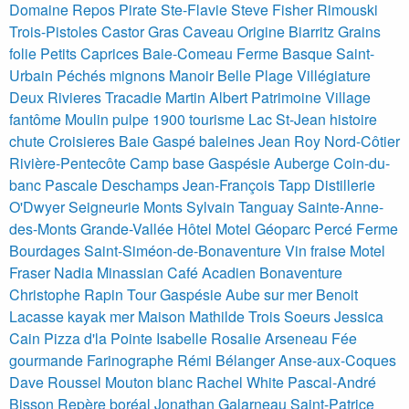
Domaine Repos Pirate Ste-Flavie Steve Fisher
Rimouski
Trois-Pistoles Castor Gras Caveau Origine Biarritz Grains
folie Petits Caprices
Baie-Comeau
Ferme Basque Saint-
Urbain
Péchés mignons
Manoir Belle Plage
Villégiature
Deux Rivieres Tracadie Martin Albert
Patrimoine Village
fantôme Moulin pulpe 1900 tourisme Lac St-Jean histoire
chute
Croisieres Baie Gaspé baleines Jean Roy
Nord-Côtier
Rivière-Pentecôte
Camp base Gaspésie Auberge Coin-du-
banc Pascale Deschamps Jean-François Tapp
Distillerie
O'Dwyer
Seigneurie Monts Sylvain Tanguay Sainte-Anne-
des-Monts
Grande-Vallée Hôtel Motel
Géoparc Percé
Ferme
Bourdages Saint-Siméon-de-Bonaventure Vin fraise
Motel
Fraser Nadia Minassian
Café Acadien Bonaventure
Christophe Rapin
Tour Gaspésie
Aube sur mer Benoit
Lacasse kayak mer
Maison Mathilde Trois Soeurs Jessica
Cain
Pizza d'la Pointe Isabelle Rosalie Arseneau
Fée
gourmande
Farinographe Rémi Bélanger
Anse-aux-Coques
Dave Roussel
Mouton blanc Rachel White Pascal-André
Bisson
Repère boréal Jonathan Galarneau
Saint-Patrice