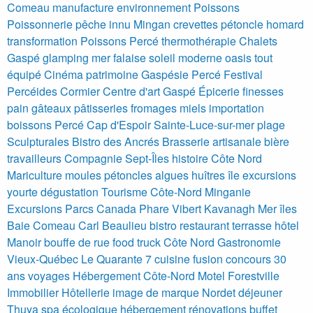
Comeau manufacture environnement
Poissons
Poissonnerie pêche innu Mingan crevettes pétoncle homard
transformation Poissons
Percé
thermothérapie
Chalets
Gaspé glamping mer falaise soleil moderne oasis tout
équipé
Cinéma patrimoine Gaspésie Percé Festival
Percéides Cormier Centre d'art
Gaspé Épicerie finesses
pain gâteaux pâtisseries fromages miels importation
boissons
Percé Cap d'Espoir
Sainte-Luce-sur-mer plage
Sculpturales Bistro des Ancrés
Brasserie artisanale bière
travailleurs Compagnie Sept-Îles histoire Côte Nord
Mariculture moules pétoncles algues huîtres île excursions
yourte dégustation
Tourisme Côte-Nord Minganie
Excursions Parcs Canada Phare Vibert Kavanagh Mer îles
Baie Comeau Carl Beaulieu bistro restaurant terrasse hôtel
Manoir bouffe de rue food truck Côte Nord
Gastronomie
Vieux-Québec Le Quarante 7 cuisine fusion concours 30
ans voyages
Hébergement Côte-Nord Motel Forestville
Immobilier Hôtellerie image de marque
Nordet déjeuner
Thuya spa écologique hébergement rénovations buffet