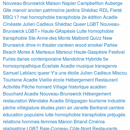
Nouveau-Brunswick Maison Napier Campbellton Auberge
Gîte manoir ancien patrimoine jardins
Shédiac
RDL Fierté
BBQ 17 mai homophobie transphobie 2e édition
Acadie
Cinéaste Julien Cadieux Shédiac Queer LGBT Nouveau-
Brunswick
LGBT+ Haute-GAspésie Lutte homophobie
transphobie Ste-Anne-des Monts Malbord Quizz
New
Brunswick
drive-in theater
canteen
wood smoker
Parlee
Beach
Morse & Marteaux
Marsoui Haute-Gaspésie Festival
Furies danse contemporaine Mandoline Hybride 5e
homosympathique
Écarlate Acadie musique transgenre
Samuel Leblanc queer Y'a une étoile Julien Cadieux
Miscou
Tourisme Acadie Vieille école Hébergement Restaurant
Activités Pêche homard
Village historique acadien
Bouchard Acadie Nouveau-Brunswick Hébergement
restauration
Wendake
Acadie Shippagan tourisme industrie
pêche villégiature études plein air
Janette Bertrand carrière
éducation populaire lutte homophobie transphobie préjugés
relations hommes-femmes
Manon Briand Cinéma
réalisatrice LGBT Baie-Comeau Côte-Nord
Restaurants