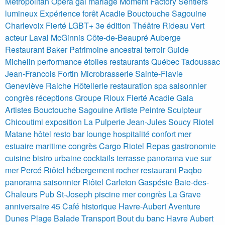
Metropolitan Opera gai mariage
Moment Factory Sentiers
lumineux Expérience forêt Acadie Bouctouche Sagouine
Charlevoix Fierté LGBT+ 3e édition
Théâtre Rideau Vert
acteur Laval McGinnis
Côte-de-Beaupré Auberge
Restaurant Baker Patrimoine ancestral terroir
Guide
Michelin performance étoiles restaurants Québec Tadoussac
Jean-Francois Fortin Microbrasserie Sainte-Flavie
Geneviève Raiche
Hôtellerie restauration spa saisonnier
congrès réceptions Groupe Rioux
Fierté Acadie Gala
Artistes Bouctouche Sagouine
Artiste Peintre Sculpteur
Chicoutimi exposition La Pulperie Jean-Jules Soucy
Riotel
Matane hôtel resto bar lounge hospitalité confort mer
estuaire maritime congrès
Cargo Riotel Repas gastronomie
cuisine bistro urbaine cocktails terrasse panorama vue sur
mer
Percé Riôtel hébergement rocher restaurant Paqbo
panorama saisonnier
Riôtel Carleton Gaspésie Baie-des-
Chaleurs Pub St-Joseph piscine mer congrès
La Grave
anniversaire 45 Café historique Havre-Aubert
Aventure
Dunes Plage Balade Transport Bout du banc Havre Aubert