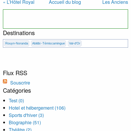
« L’Hôtel Royal
Accueil du blog
Les Anciens
William : une...
Canadiens : tou... »
Destinations
Rouyn-Noranda
Abitibi -Témiscamingue
Val-d'Or
Flux RSS
Souscrire
Catégories
Test (0)
Hotel et hébergement (106)
Sports d'hiver (3)
Biographie (51)
Théâtre (2)