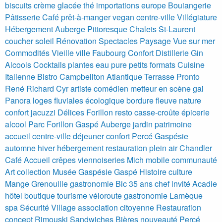
biscuits crème glacée thé importations europe
Bouiangerie
Pâtisserie Café prêt-à-manger vegan centre-ville
Villégiature
Hébergement Auberge Pittoresque Chalets St-Laurent
coucher soleil Rénovation Spectacles
Paysage Vue sur mer
Commodités Vieille ville Faubourg Confort
Distillerie Gin
Alcools Cocktails plantes eau pure petits formats
Cuisine
Italienne Bistro Campbellton Atlantique Terrasse Pronto
René Richard Cyr artiste comédien metteur en scène gai
Panora loges fluviales écologique bordure fleuve nature
confort jacuzzi
Délices Forillon resto casse-croûte épicerie
alcool Parc Forillon
Gaspé Auberge jardin patrimoine
accueil centre-ville déjeuner confort
Percé Gaspésie
automne hiver hébergement restauration plein air
Chandler
Café Accueil crêpes viennoiseries Mich mobile communauté
Art collection Musée Gaspésie Gaspé Histoire culture
Mange Grenouille gastronomie Bic 35 ans chef invité
Acadie
hôtel boutique tourisme véloroute gastronomie Lamèque
spa
Sécurité Village association citoyenne
Restauration
concept Rimouski Sandwiches Bières nouveauté
Percé