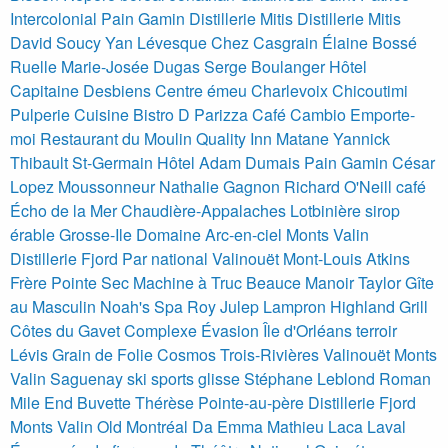
Intercolonial Pain Gamin
Distillerie Mitis
Distillerie Mitis
David Soucy Yan Lévesque
Chez Casgrain Élaine Bossé
Ruelle Marie-Josée Dugas Serge Boulanger
Hôtel
Capitaine Desbiens
Centre émeu Charlevoix
Chicoutimi
Pulperie
Cuisine Bistro D Parizza Café Cambio
Emporte-
moi Restaurant du Moulin
Quality Inn Matane Yannick
Thibault
St-Germain Hôtel Adam Dumais
Pain Gamin César
Lopez
Moussonneur Nathalie Gagnon Richard O'Neill café
Écho de la Mer
Chaudière-Appalaches Lotbinière sirop
érable Grosse-Ile Domaine Arc-en-ciel
Monts Valin
Distillerie Fjord Par national Valinouët
Mont-Louis Atkins
Frère Pointe Sec Machine à Truc
Beauce Manoir Taylor Gîte
au Masculin Noah's Spa
Roy Julep Lampron Highland Grill
Côtes du Gavet Complexe Évasion
Île d'Orléans terroir
Lévis Grain de Folie Cosmos
Trois-Rivières
Valinouët Monts
Valin Saguenay ski sports glisse Stéphane Leblond
Roman
Mile End
Buvette Thérèse
Pointe-au-père
Distillerie Fjord
Monts Valin
Old Montréal Da Emma
Mathieu Laca Laval