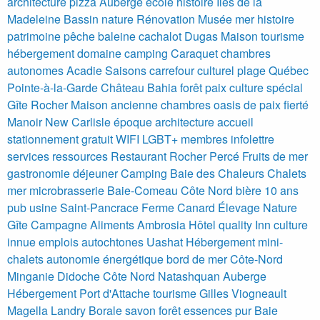
architecture pizza
Auberge école histoire Iles de la
Madeleine Bassin nature Rénovation
Musée mer histoire
patrimoine pêche baleine cachalot
Dugas Maison tourisme
hébergement domaine camping Caraquet chambres
autonomes
Acadie
Saisons
carrefour culturel
plage
Québec
Pointe-à-la-Garde
Château Bahia
forêt
paix
culture
spécial
Gîte
Rocher
Maison ancienne
chambres
oasis de paix
fierté
Manoir
New Carlisle
époque
architecture
accueil
stationnement gratuit
WIFI
LGBT+
membres
infolettre
services
ressources
Restaurant
Rocher Percé
Fruits de mer
gastronomie
déjeuner
Camping
Baie des Chaleurs
Chalets
mer
microbrasserie Baie-Comeau Côte Nord bière 10 ans
pub usine Saint-Pancrace
Ferme Canard Élevage Nature
Gîte Campagne Aliments Ambrosia
Hôtel quality Inn culture
innue emplois autochtones Uashat
Hébergement mini-
chalets autonomie énergétique bord de mer Côte-Nord
Minganie Didoche
Côte Nord Natashquan Auberge
Hébergement Port d'Attache tourisme Gilles Viogneault
Magella Landry
Borale savon forêt essences pur Baie