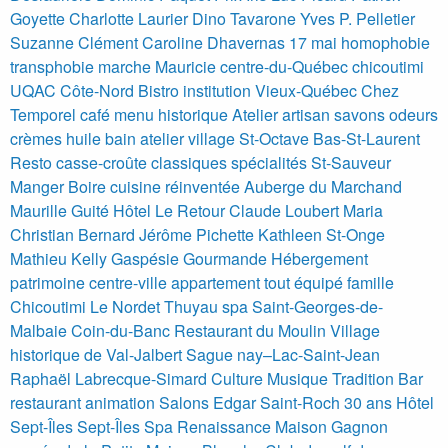
Goyette
Charlotte Laurier
Dino Tavarone
Yves P. Pelletier
Suzanne Clément
Caroline Dhavernas
17 mai homophobie
transphobie marche Mauricie centre-du-Québec
chicoutimi
UQAC
Côte-Nord
Bistro institution Vieux-Québec Chez
Temporel café menu historique
Atelier artisan savons odeurs
crèmes huile bain atelier village St-Octave Bas-St-Laurent
Resto casse-croûte classiques spécialités St-Sauveur
Manger Boire cuisine réinventée
Auberge du Marchand
Maurille Guité
Hôtel Le Retour
Claude Loubert
Maria
Christian Bernard
Jérôme Pichette
Kathleen St-Onge
Mathieu Kelly
Gaspésie Gourmande
Hébergement
patrimoine centre-ville appartement tout équipé famille
Chicoutimi
Le Nordet
Thuyau spa
Saint-Georges-de-
Malbaie
Coin-du-Banc
Restaurant du Moulin
Village
historique de Val-Jalbert
Sague
nay–Lac-Saint-Jean
Raphaël Labrecque-Simard
Culture Musique Tradition Bar
restaurant animation Salons Edgar Saint-Roch 30 ans
Hôtel
Sept-Îles
Sept-Îles
Spa Renaissance
Maison Gagnon