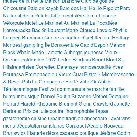
musée de la Petite Maison Blanche
Club de golf de
Chicoutimi
Baie en kayak
Baie des Ha! Ha!
le Rigolet
Parc
National de la Pointe-Taillon
croisière fjord et monde
Véloroute
Motel Le Martinet
Au Martinet
La Pocatière
Kamouraska
Bas-St-Laurent
Marie-Claude Lavoie
Phyllis
Lambert Bronfman Centre canadien d'architecture Héritage
Montréal
gampling
Île Bonaventure
Cap d'Espoir
Maison
Black Whale
Mado Lamotte
Auberge jeunesse Vieux-
Québec patrimoine 1972
Leduc Borduas Bonet Mont St-
Hilaire artistes Correlieu Delahaye homosexualité
Yves
Bourassa
Promenade du Vieux-Quai
Bistro 7
Microbrasserie
& Resto-Pub La Compagnie
Fierté Val-d'Or Abitibi
Témiscamingue Festival communautaire marche famille
humour musique
Daniel Boutin
Suzanne Méthot
Domaine
Renard
Harold Rhéaume
Bromont
Glenn Crawford
Janette
Bertrand Prix de lutte contre l'homophobie
Tapas
gastronomie cuisine urbaine tradition ancestrale Laval vins
menu dégustation ambiance
Caraquet Acadie Nouveau-
Brunswick Flânerie décor cadeaux boutique Jérôme Godin