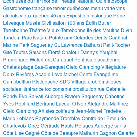
Écomusée du fier monde Théâtre National Ouimétoscope
Gastronomie française terroir québécois menu varié vins
alcools vieux-québec 40 ans
Exposition historique René
Lévesque Musée Civilisation 100 ans
Édith Butler
Terrebonne Théâtre Vieux-Terrebonne Ile des Moulins Divin
Tandem
Parc Nature Pointe aux Outardes Denis Cardinal
Marine Park Saguenay St. Lawrence
Bathurst Petit-Rocher
Gite Toutes Saisons Fierté Chaleur Danny's Youghall
Promenade Waterfront
Caraquet Péninsule acadienne
Chalets plage Bas-Caraquet Cielo Glamping Villégiature
Deux Rivières Acadie Love
Michel Conte Évangéline
Campbellton Ristigouche
SDC Village problématiques
sociales itinérance toxicomanie prostitution rue Gabrielle
Rondy
Ève Salvail
Auberge Rivière Saguenay
Cabotins
Yves Robillard Bertrand Lacour
O Noir Alejandro Martinez
Cielo Glamping
Artistes coiffeurs Jean-Michel Fradette
Mario Leblanc
Raymonde Tremblay Centre de l'Emeu de
Charlevoix Chez Gertrude
Hauts Refuges
Auberge sur la
Côte Lise Gagné
Côte de Beaupré Mathurin Gagnon
Galerie