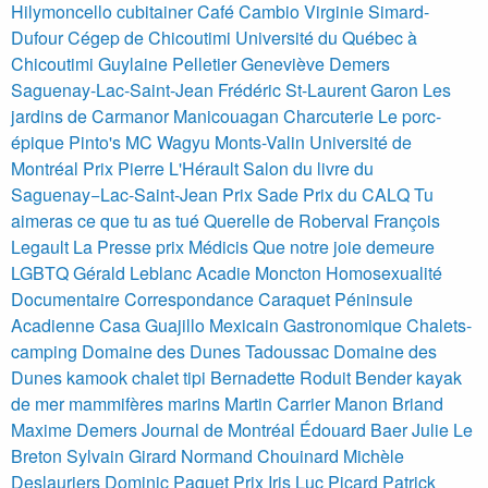
Hilymoncello
cubitainer
Café Cambio
Virginie Simard-
Dufour
Cégep de Chicoutimi
Université du Québec à
Chicoutimi
Guylaine Pelletier
Geneviève Demers
Saguenay-Lac-Saint-Jean
Frédéric St-Laurent Garon
Les
jardins de Carmanor
Manicouagan
Charcuterie Le porc-
épique
Pinto's MC Wagyu
Monts-Valin
Université de
Montréal
Prix Pierre L'Hérault
Salon du livre du
Saguenay−Lac-Saint-Jean
Prix Sade
Prix du CALQ
Tu
aimeras ce que tu as tué
Querelle de Roberval
François
Legault
La Presse
prix Médicis
Que notre joie demeure
LGBTQ
Gérald Leblanc Acadie Moncton Homosexualité
Documentaire Correspondance
Caraquet Péninsule
Acadienne Casa Guajillo Mexicain Gastronomique
Chalets-
camping Domaine des Dunes
Tadoussac
Domaine des
Dunes
kamook
chalet
tipi
Bernadette Roduit Bender
kayak
de mer
mammifères marins
Martin Carrier
Manon Briand
Maxime Demers
Journal de Montréal
Édouard Baer
Julie Le
Breton
Sylvain Girard
Normand Chouinard
Michèle
Deslauriers
Dominic Paquet
Prix Iris
Luc Picard
Patrick