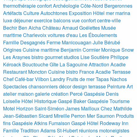
thermothérapie confort
Archéologie Côte-Nord Bergeronnes
Artéfacts Culture Autochtones Exposition
Hôtel mer marina
luxe déjeuner exercice balcons vue confort centre-ville
Bechir Ben Aicha Château Arnaud
Goélettes Musée
maritime Charlevoix voitures d'eau Les Éboulements
Famille Desgagnés
Ferme Manicouagan Julie Bérubé
Origines Cuisine maritime Benjamin Cormier Monique Snow
Les Araynes bistro gourmet studios Lise Soutière Philippe
Kéroack
Bouctouche Gîte La Sagouine Attraction Acadie
Restaurant
Moncton Cuisine bistro France Acadie Terrasse
Chef
Café-bar Vilbon Landry Fruits de mer Tapas Nachos
Spectacles chansonniers décor design terrasse
Peinture Art
atelier maison galerie création Percé Gaspésie Denis
Loiselle
Hôtel Historique Gaspé Baker Gaspésie Tourisme
Motel Horizon Saint-Siméon James Mailloux
Chez Mathilde
Jean-Sébastien Sicard Mireille Perron
Mer Saumon Produits
fins Gaspésie Atkins Fumaison
Gaspé Hôtel Rodeway Inn
Famille Tradition Adams St-Hubert réunions motoneigistes