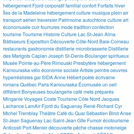
hébergement Fjord corporatif familial confort
Forfaits hiver
Îles de la Madeleine hébergement culture musique plein air
transport aérien traversier
Patrimoine autochtone culture art
économusée cuir fourrures mode tradition confection
tourisme
Tourisme Histoire Culture Lac St-Jean Alma
Bâtisseurs Exposition Découverte
Côte-Nord Baie-Comeau
restaurants gastronomie distillerie microbrasserie
Distillerie
des Marigots Caplan Joseph St-Denis-Boulanger spiritueux
Musée Pointe-au-Père Rimouski
Presbytère hébergement
Kamouraska vélo économie sociale
Artiste peintre oeuvres
hyperréalistes gai SIDA
Anne Hébert poète écrivaine
romans Québec Paris Kamouraska
Écomusée un oeil
différent
Bonyeuses boulangerie café mets préparés
Minganie Voyages Coste Tourisme Côte Nord Jacques
Lachance LamAir
Fjord du Saguenay
René-Richard Cyr
Michel Tremblay
Théâtre
Café du Quai Sébastien Birot Anse
St-Jean
Saguenay Lac-Saint-Jean
Gîte Fumoir écotourisme
Anticosti Port-Menier découverte pêche chasse motoneige