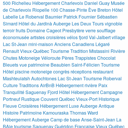
500 Richelieu
Hébergement Charlevoix Daniel Guay
Musée
de Charlevoix Riopelle 100
Chasse-Pinte Ève Breton
Hôtel
Labelle Le Roberval
Baumier Patrick Fournier Sébastien
Simard Hôtel du Jardinà
Auberge Les Deux Tours
vignoble
terroir
fruits
Domaine Cageot
Presbytère
verre
soufflage
économusée
artistes
croisières
vélos
fjord
Val-Jalbert
village
Lac St-Jean
mini-maison
Anciens Canadiens Légaré
Renault Vieux-Québec Tourisme Tradition
Mistassini Rivière
Chutes Motoneige Véloroute Pères Trappistes Chocolat
Bleuets
vue
patrimoine
Beaubien Saint-Félicien Tourisme
Hôtel piscine motoneige congrès réceptions restaurant
Mashteuiatsh Autochtones Lac St-Jean Tourisme Roberval
Culture Traditions
AirBnB Hébergement rivière Paix
Tranquilité Saguenay Fjord
Hôtel Hébergement Campagne
Portneuf Rustique Couvent
Québec Vieux-Port Historique
Fleuve Croisières Hébergement Luxe
Auberge Antique
Histoire Patrimoine Kamouraska Thomas Ward
Hébergement
Auberge Camp de base Anse-Saint-Jean
La
BAie
tourisme
Saguenay
Guéridon Française Vieux Québec