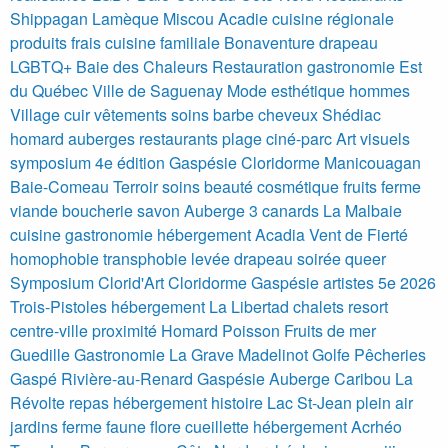
Shippagan Lamèque Miscou Acadie cuisine régionale
produits frais cuisine familiale
Bonaventure drapeau
LGBTQ+ Baie des Chaleurs
Restauration gastronomie Est
du Québec Ville de Saguenay
Mode esthétique hommes
Village cuir vêtements soins barbe cheveux
Shédiac
homard auberges restaurants plage ciné-parc
Art visuels
symposium 4e édition Gaspésie Cloridorme
Manicouagan
Baie-Comeau Terroir soins beauté cosmétique fruits ferme
viande boucherie savon
Auberge 3 canards La Malbaie
cuisine gastronomie hébergement
Acadia
Vent de Fierté
homophobie transphobie levée drapeau soirée queer
Symposium Clorid'Art Cloridorme Gaspésie artistes 5e 2026
Trois-Pistoles hébergement La Libertad chalets resort
centre-ville proximité
Homard Poisson Fruits de mer
Guedille Gastronomie La Grave Madelinot Golfe Pêcheries
Gaspé Rivière-au-Renard Gaspésie Auberge Caribou La
Révolte repas hébergement histoire
Lac St-Jean plein air
jardins ferme faune flore cueillette hébergement
Acrhéo