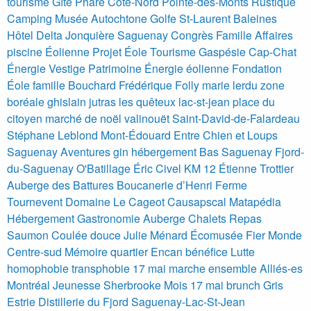
tourisme
Gîte Phare Côte-Nord Pointe-des-Monts Rustique
Camping Musée Autochtone Golfe St-Laurent Baleines
Hôtel Delta Jonquière Saguenay Congrès Famille Affaires
piscine
Éolienne Projet Éole Tourisme Gaspésie Cap-Chat
Énergie Vestige Patrimoine Énergie éolienne Fondation
Éole
famille Bouchard
Frédérique Folly
marie lerdu
zone
boréale
ghislain jutras
les quêteux
lac-st-jean
place du
citoyen
marché de noël
valinouët
Saint-David-de-Falardeau
Stéphane Leblond
Mont-Édouard
Entre Chien et Loups
Saguenay Aventures
gin
hébergement
Bas Saguenay
Fjord-
du-Saguenay
O'Batillage
Éric Civel
KM 12
Étienne Trottier
Auberge des Battures
Boucanerie d’Henri
Ferme
Tournevent
Domaine Le Cageot
Causapscal Matapédia
Hébergement Gastronomie Auberge Chalets Repas
Saumon Coulée douce Julie Ménard
Écomusée Fier Monde
Centre-sud Mémoire quartier Encan bénéfice
Lutte
homophobie transphobie 17 mai marche ensemble Alliés-es
Montréal
Jeunesse Sherbrooke Mois 17 mai brunch Gris
Estrie
Distillerie du Fjord
Saguenay-Lac-St-Jean