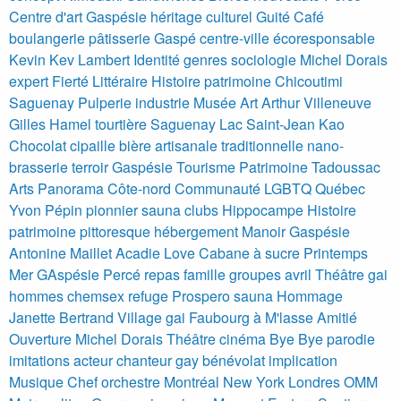
Centre d'art Gaspésie héritage culturel Guité
Café
boulangerie pâtisserie Gaspé centre-ville écoresponsable
Kevin Kev Lambert
Identité genres sociologie Michel Dorais
expert Fierté Littéraire
Histoire patrimoine Chicoutimi
Saguenay Pulperie industrie Musée Art Arthur Villeneuve
Gilles Hamel tourtière Saguenay Lac Saint-Jean Kao
Chocolat cipaille
bière artisanale traditionnelle nano-
brasserie terroir Gaspésie
Tourisme Patrimoine Tadoussac
Arts Panorama Côte-nord
Communauté LGBTQ Québec
Yvon Pépin pionnier sauna clubs Hippocampe
Histoire
patrimoine pittoresque hébergement Manoir Gaspésie
Antonine Maillet Acadie Love
Cabane à sucre Printemps
Mer GAspésie Percé repas famille groupes avril
Théâtre gai
hommes chemsex refuge Prospero sauna
Hommage
Janette Bertrand Village gai Faubourg à M'lasse Amitié
Ouverture Michel Dorais
Théâtre cinéma Bye Bye parodie
imitations acteur chanteur gay bénévolat implication
Musique Chef orchestre Montréal New York Londres OMM