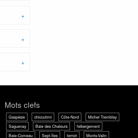
Mots clefs
Gaspésie
chicoutimi
Côte-Nord
Michel Tremblay
Saguenay
Baie des Chaleurs
hébergement
Baie-Comeau
Sept-Îles
terroir
Monts-Valin