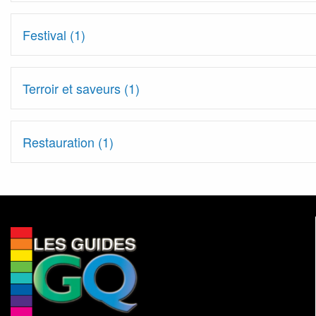
Festival (1)
Terroir et saveurs (1)
Restauration (1)