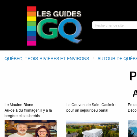
QUÉBEC, TROIS-RIVIÈRES ET ENVIRONS
AUTOUR DE QUÉB
P
A
Le Mouton-Blanc
Le Couvent de Saint-Casimir :
En r
Au-delà du fromager, il y a la
pour un séjour peu banal
Décou
bergère et ses brebis