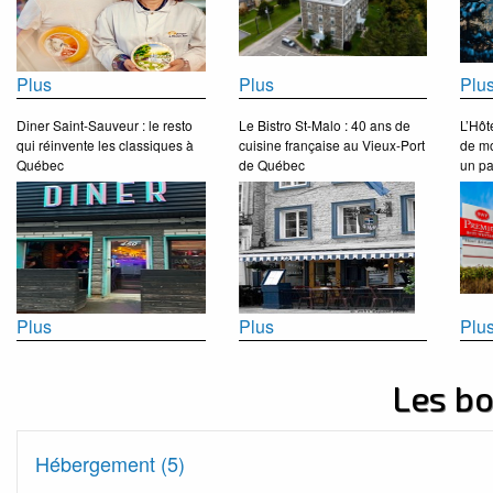
Plus
Plus
Plu
Diner Saint-Sauveur : le resto
Le Bistro St-Malo : 40 ans de
L’Hôt
qui réinvente les classiques à
cuisine française au Vieux-Port
de mo
Québec
de Québec
un pa
Plus
Plus
Plu
Les b
Hébergement (5)