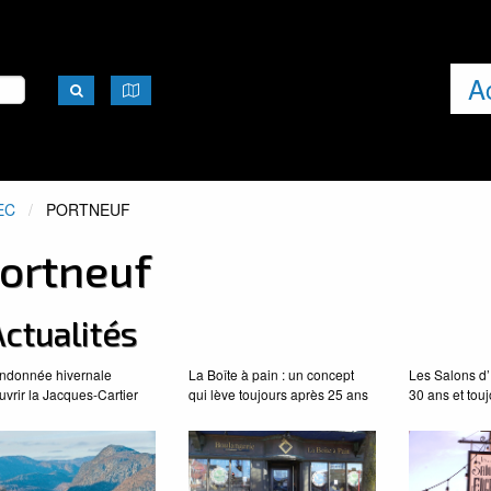
A
EC
ACTUEL:
PORTNEUF
ortneuf
ctualités
andonnée hivernale
La Boîte à pain : un concept
Les Salons d’
vrir la Jacques-Cartier
qui lève toujours après 25 ans
30 ans et tou