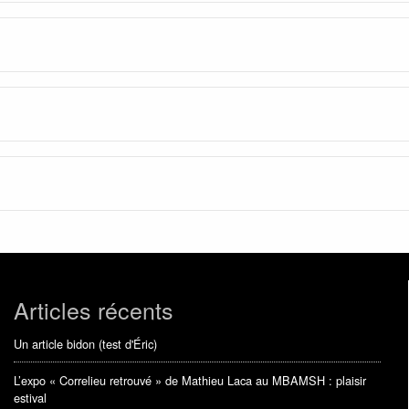
Articles récents
Un article bidon (test d'Éric)
L’expo « Correlieu retrouvé » de Mathieu Laca au MBAMSH : plaisir
estival