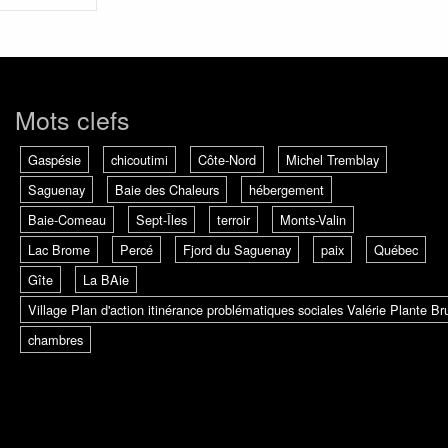
Mots clefs
Gaspésie
chicoutimi
Côte-Nord
Michel Tremblay
Saguenay
Baie des Chaleurs
hébergement
Baie-Comeau
Sept-Îles
terroir
Monts-Valin
Lac Brome
Percé
Fjord du Saguenay
paix
Québec
Gîte
La BAie
Village Plan d'action itinérance problématiques sociales Valérie Plante 
chambres