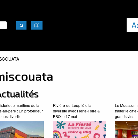
A
EL:
SCOUATA
miscouata
ctualités
historique maritime de la
Rivière-du-Loup fête la
Le Moussonne
e-au-père : En profondeur
diversité avec Fierté-Foire &
traiter le ca
nous divertir
BBQ le 17 mai
grands vins