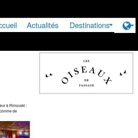
ccueil
Actualités
Destinations
ur à Rimouski :
fé comme de