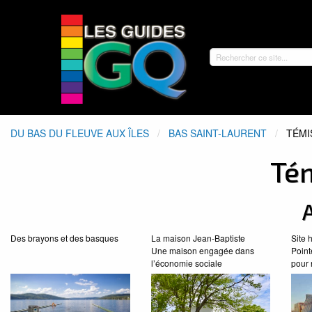
DU BAS DU FLEUVE AUX ÎLES
BAS SAINT-LAURENT
ACTU
TÉMI
Té
A
Des brayons et des basques
La maison Jean-Baptiste
Site 
Une maison engagée dans
Point
l’économie sociale
pour 