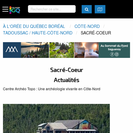
À L'ORÉE DU QUÉBEC BORÉAL
CÔTE-NORD
TADOUSSAC / HAUTE-CÔTE-NORD
ACTUEL:
SACRÉ-COEUR
Sacré-Coeur
Actualités
Centre Archéo Topo : Une archéologie vivante en Côte-Nord