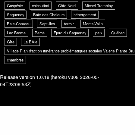
Gaspésie
chicoutimi
Côte-Nord
Michel Tremblay
Saguenay
Baie des Chaleurs
hébergement
Baie-Comeau
Sept-Îles
terroir
Monts-Valin
Lac Brome
Percé
Fjord du Saguenay
paix
Québec
Gîte
La BAie
Village Plan d'action itinérance problématiques sociales Valérie Plante B
chambres
Release version 1.0.18 (heroku v308 2026-05-
04T23:09:53Z)