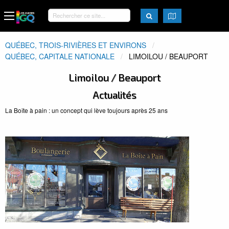
QUÉBEC, TROIS-RIVIÈRES ET ENVIRONS
QUÉBEC, CAPITALE NATIONALE
ACTUEL:
LIMOILOU / BEAUPORT
Limoilou / Beauport
Actualités
La Boîte à pain : un concept qui lève toujours après 25 ans