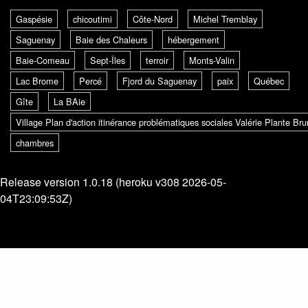
Gaspésie
chicoutimi
Côte-Nord
Michel Tremblay
Saguenay
Baie des Chaleurs
hébergement
Baie-Comeau
Sept-Îles
terroir
Monts-Valin
Lac Brome
Percé
Fjord du Saguenay
paix
Québec
Gîte
La BAie
Village Plan d'action itinérance problématiques sociales Valérie Plante B
chambres
Release version 1.0.18 (heroku v308 2026-05-
04T23:09:53Z)