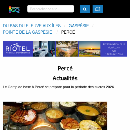
DU BAS DU FLEUVE AUX ÎLES
GASPÉSIE
POINTE DE LA GASPÉSIE
ACTUEL:
PERCÉ
Percé
Actualités
Le Camp de base à Percé se prépare pour la période des sucres 2026