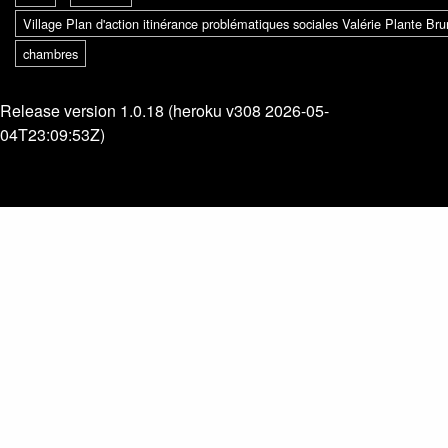
Village Plan d'action itinérance problématiques sociales Valérie Plante B
chambres
Release version 1.0.18 (heroku v308 2026-05-
04T23:09:53Z)