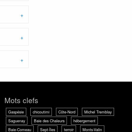
Mots clefs
Gaspésie
chicoutimi
Côte-Nord
Michel Tremblay
Saguenay
Baie des Chaleurs
hébergement
Baie-Comeau
Sept-Îles
terroir
Monts-Valin