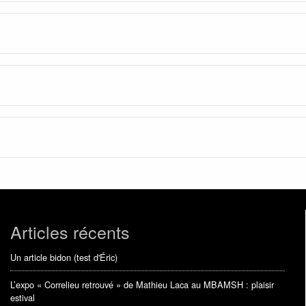
Articles récents
Un article bidon (test d'Éric)
L’expo « Correlieu retrouvé » de Mathieu Laca au MBAMSH : plaisir
estival