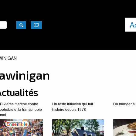
A
UEL:
WINIGAN
awinigan
ctualités
-Rivières marche contre
Un resto trifluvien qui fait
Où manger à 
ophobie et la transphobie
histoire depuis 1978
 mai