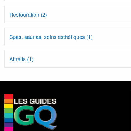
Restauration (2)
Spas, saunas, soins esthétiques (1)
Attraits (1)