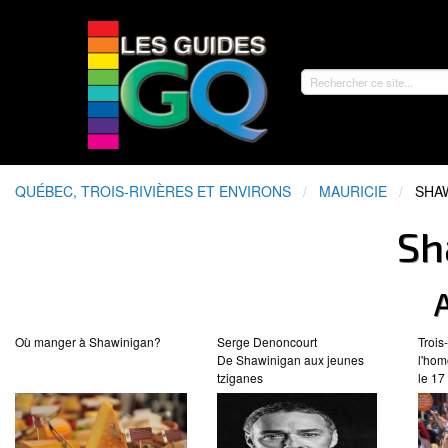
QUÉBEC, TROIS-RIVIÈRES ET ENVIRONS
MAURICIE
ACT
SHA
Sh
A
Où manger à Shawinigan?
Serge Denoncourt
Trois
De Shawinigan aux jeunes
l'hom
tziganes
le 17