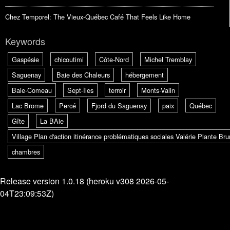
Chez Temporel: The Vieux-Québec Café That Feels Like Home
Keywords
Gaspésie
chicoutimi
Côte-Nord
Michel Tremblay
Saguenay
Baie des Chaleurs
hébergement
Baie-Comeau
Sept-Îles
terroir
Monts-Valin
Lac Brome
Percé
Fjord du Saguenay
paix
Québec
Gîte
La BAie
Village Plan d'action itinérance problématiques sociales Valérie Plante B
chambres
Release version 1.0.18 (heroku v308 2026-05-
04T23:09:53Z)