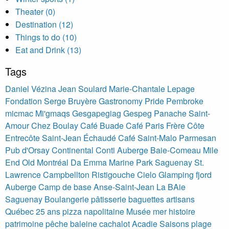
Theater (0)
Destination (12)
Things to do (10)
Eat and Drink (13)
Tags
Daniel Vézina
Jean Soulard
Marie-Chantale Lepage
Fondation Serge Bruyère
Gastronomy
Pride Pembroke
micmac Mi'gmaqs Gesgapegiag Gespeg
Panache Saint-
Amour Chez Boulay Café Buade Café Paris Frère Côte
Entrecôte Saint-Jean Échaudé Café Saint-Malo Parmesan
Pub d'Orsay Continental Conti
Auberge
Baie-Comeau
Mile
End
Old Montréal Da Emma
Marine Park Saguenay St.
Lawrence
Campbellton Ristigouche
Cielo Glamping
fjord
Auberge Camp de base Anse-Saint-Jean
La BAie
Saguenay
Boulangerie pâtisserie baguettes artisans
Québec 25 ans pizza napolitaine
Musée mer histoire
patrimoine pêche baleine cachalot
Acadie
Saisons
plage