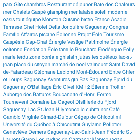
paix
Gîte
chambres
Restaurant
déjeuner
Baie des Chaleurs
mer
Chalets Gaspé glamping mer falaise soleil moderne
oasis tout équipé
Moncton Cuisine bistro France Acadie
Terrasse Chef
Hôtel Delta Jonquière Saguenay Congrès
Famille Affaires piscine
Éolienne Projet Éole Tourisme
Gaspésie Cap-Chat Énergie Vestige Patrimoine Énergie
éolienne Fondation Éole
famille Bouchard
Frédérique Folly
marie lerdu
zone boréale
ghislain jutras
les quêteux
lac-st-
jean
place du citoyen
marché de noël
valinouët
Saint-David-
de-Falardeau
Stéphane Leblond
Mont-Édouard
Entre Chien
et Loups
Saguenay Aventures
gin
Bas Saguenay
Fjord-du-
Saguenay
O'Batillage
Éric Civel
KM 12
Étienne Trottier
Auberge des Battures
Boucanerie d’Henri
Ferme
Tournevent
Domaine Le Cageot
Distillerie du Fjord
Saguenay-Lac-St-Jean
Hilymoncello
cubitainer
Café
Cambio
Virginie Simard-Dufour
Cégep de Chicoutimi
Université du Québec à Chicoutimi
Guylaine Pelletier
Geneviève Demers
Saguenay-Lac-Saint-Jean
Frédéric St-
Laurent Garon
Les jardins de Carmanor
Manicouagan