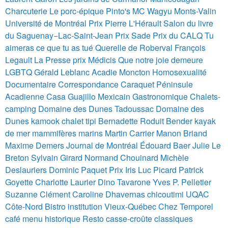
Charcuterie Le porc-épique
Pinto's MC Wagyu
Monts-Valin
Université de Montréal
Prix Pierre L'Hérault
Salon du livre
du Saguenay−Lac-Saint-Jean
Prix Sade
Prix du CALQ
Tu
aimeras ce que tu as tué
Querelle de Roberval
François
Legault
La Presse
prix Médicis
Que notre joie demeure
LGBTQ
Gérald Leblanc Acadie Moncton Homosexualité
Documentaire Correspondance
Caraquet Péninsule
Acadienne Casa Guajillo Mexicain Gastronomique
Chalets-
camping Domaine des Dunes
Tadoussac
Domaine des
Dunes
kamook
chalet
tipi
Bernadette Roduit Bender
kayak
de mer
mammifères marins
Martin Carrier
Manon Briand
Maxime Demers
Journal de Montréal
Édouard Baer
Julie Le
Breton
Sylvain Girard
Normand Chouinard
Michèle
Deslauriers
Dominic Paquet
Prix Iris
Luc Picard
Patrick
Goyette
Charlotte Laurier
Dino Tavarone
Yves P. Pelletier
Suzanne Clément
Caroline Dhavernas
chicoutimi
UQAC
Côte-Nord
Bistro institution Vieux-Québec Chez Temporel
café menu historique
Resto casse-croûte classiques