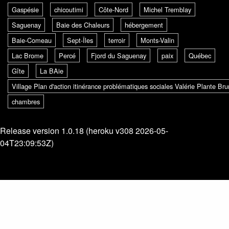
Gaspésie
chicoutimi
Côte-Nord
Michel Tremblay
Saguenay
Baie des Chaleurs
hébergement
Baie-Comeau
Sept-Îles
terroir
Monts-Valin
Lac Brome
Percé
Fjord du Saguenay
paix
Québec
Gîte
La BAie
Village Plan d'action itinérance problématiques sociales Valérie Plante B
chambres
Release version 1.0.18 (heroku v308 2026-05-
04T23:09:53Z)