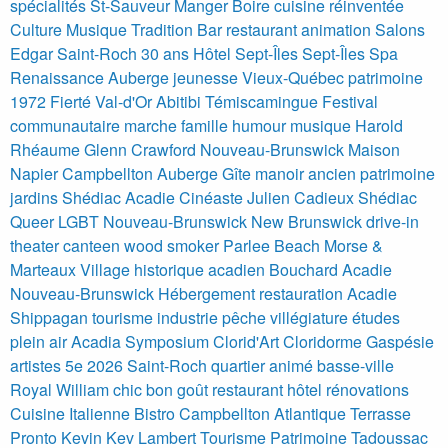
spécialités St-Sauveur Manger Boire cuisine réinventée
Culture Musique Tradition Bar restaurant animation Salons
Edgar Saint-Roch 30 ans
Hôtel Sept-Îles
Sept-Îles
Spa
Renaissance
Auberge jeunesse Vieux-Québec patrimoine
1972
Fierté Val-d'Or Abitibi Témiscamingue Festival
communautaire marche famille humour musique
Harold
Rhéaume
Glenn Crawford
Nouveau-Brunswick Maison
Napier Campbellton Auberge Gîte manoir ancien patrimoine
jardins
Shédiac
Acadie Cinéaste Julien Cadieux Shédiac
Queer LGBT Nouveau-Brunswick
New Brunswick
drive-in
theater
canteen
wood smoker
Parlee Beach
Morse &
Marteaux
Village historique acadien Bouchard Acadie
Nouveau-Brunswick Hébergement restauration
Acadie
Shippagan tourisme industrie pêche villégiature études
plein air
Acadia
Symposium Clorid'Art Cloridorme Gaspésie
artistes 5e 2026
Saint-Roch quartier animé basse-ville
Royal William chic bon goût restaurant hôtel rénovations
Cuisine Italienne Bistro Campbellton Atlantique Terrasse
Pronto
Kevin Kev Lambert
Tourisme Patrimoine Tadoussac