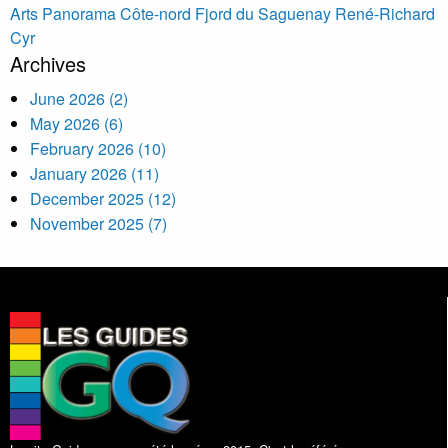
Arts Panorama Côte-nord
Fjord du Saguenay
René-Richard
Cyr
Archives
June 2026 (2)
May 2026 (6)
February 2026 (10)
January 2026 (11)
December 2025 (12)
November 2025 (7)