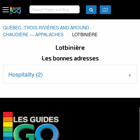
QUÉBEC, TROIS-RIVIÈRES AND AROUND
CHAUDIÈRE — APPALACHES
ACTUEL:
LOTBINIÈRE
Lotbinière
Les bonnes adresses
Hospitality (2)