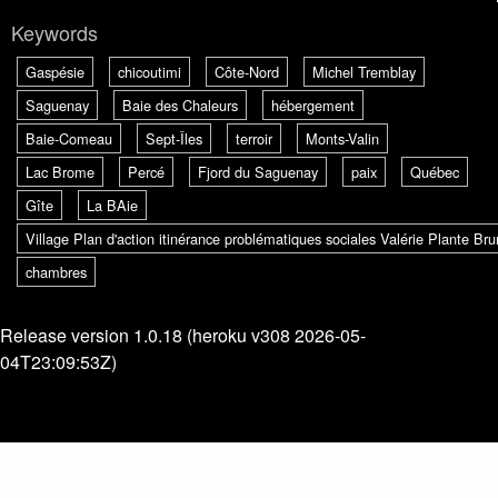
Keywords
Gaspésie
chicoutimi
Côte-Nord
Michel Tremblay
Saguenay
Baie des Chaleurs
hébergement
Baie-Comeau
Sept-Îles
terroir
Monts-Valin
Lac Brome
Percé
Fjord du Saguenay
paix
Québec
Gîte
La BAie
Village Plan d'action itinérance problématiques sociales Valérie Plante B
chambres
Release version 1.0.18 (heroku v308 2026-05-
04T23:09:53Z)