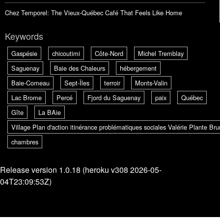
Chez Temporel: The Vieux-Québec Café That Feels Like Home
Keywords
Gaspésie
chicoutimi
Côte-Nord
Michel Tremblay
Saguenay
Baie des Chaleurs
hébergement
Baie-Comeau
Sept-Îles
terroir
Monts-Valin
Lac Brome
Percé
Fjord du Saguenay
paix
Québec
Gîte
La BAie
Village Plan d'action itinérance problématiques sociales Valérie Plante B
chambres
Release version 1.0.18 (heroku v308 2026-05-
04T23:09:53Z)