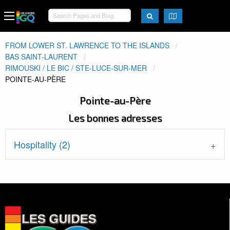
FROM LOWER ST. LAWRENCE TO THE ISLANDS
BAS SAINT-LAURENT
RIMOUSKI / LE BIC / STE-LUCE-SUR-MER
ACTUEL:
POINTE-AU-PÈRE
Pointe-au-Père
Les bonnes adresses
Hospitality (2)