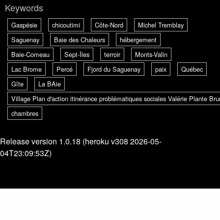
Keywords
Gaspésie
chicoutimi
Côte-Nord
Michel Tremblay
Saguenay
Baie des Chaleurs
hébergement
Baie-Comeau
Sept-Îles
terroir
Monts-Valin
Lac Brome
Percé
Fjord du Saguenay
paix
Québec
Gîte
La BAie
Village Plan d'action itinérance problématiques sociales Valérie Plante B
chambres
Release version 1.0.18 (heroku v308 2026-05-
04T23:09:53Z)