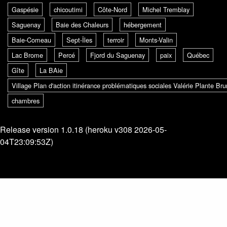
Gaspésie
chicoutimi
Côte-Nord
Michel Tremblay
Saguenay
Baie des Chaleurs
hébergement
Baie-Comeau
Sept-Îles
terroir
Monts-Valin
Lac Brome
Percé
Fjord du Saguenay
paix
Québec
Gîte
La BAie
Village Plan d'action itinérance problématiques sociales Valérie Plante B
chambres
Release version 1.0.18 (heroku v308 2026-05-
04T23:09:53Z)