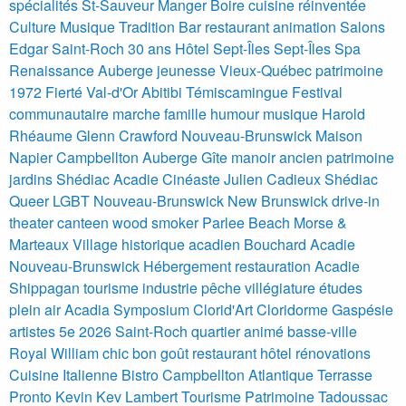
spécialités St-Sauveur Manger Boire cuisine réinventée
Culture Musique Tradition Bar restaurant animation Salons
Edgar Saint-Roch 30 ans
Hôtel Sept-Îles
Sept-Îles
Spa
Renaissance
Auberge jeunesse Vieux-Québec patrimoine
1972
Fierté Val-d'Or Abitibi Témiscamingue Festival
communautaire marche famille humour musique
Harold
Rhéaume
Glenn Crawford
Nouveau-Brunswick Maison
Napier Campbellton Auberge Gîte manoir ancien patrimoine
jardins
Shédiac
Acadie Cinéaste Julien Cadieux Shédiac
Queer LGBT Nouveau-Brunswick
New Brunswick
drive-in
theater
canteen
wood smoker
Parlee Beach
Morse &
Marteaux
Village historique acadien Bouchard Acadie
Nouveau-Brunswick Hébergement restauration
Acadie
Shippagan tourisme industrie pêche villégiature études
plein air
Acadia
Symposium Clorid'Art Cloridorme Gaspésie
artistes 5e 2026
Saint-Roch quartier animé basse-ville
Royal William chic bon goût restaurant hôtel rénovations
Cuisine Italienne Bistro Campbellton Atlantique Terrasse
Pronto
Kevin Kev Lambert
Tourisme Patrimoine Tadoussac