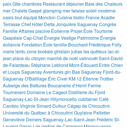
paix
Gîte
chambres
Restaurant
déjeuner
Baie des Chaleurs
mer
Chalets Gaspé glamping mer falaise soleil moderne
oasis tout équipé
Moncton Cuisine bistro France Acadie
Terrasse Chef
Hôtel Delta Jonquière Saguenay Congrès
Famille Affaires piscine
Éolienne Projet Éole Tourisme
Gaspésie Cap-Chat Énergie Vestige Patrimoine Énergie
éolienne Fondation Éole
famille Bouchard
Frédérique Folly
marie lerdu
zone boréale
ghislain jutras
les quêteux
lac-st-
jean
place du citoyen
marché de noël
valinouët
Saint-David-
de-Falardeau
Stéphane Leblond
Mont-Édouard
Entre Chien
et Loups
Saguenay Aventures
gin
Bas Saguenay
Fjord-du-
Saguenay
O'Batillage
Éric Civel
KM 12
Étienne Trottier
Auberge des Battures
Boucanerie d’Henri
Ferme
Tournevent
Domaine Le Cageot
Distillerie du Fjord
Saguenay-Lac-St-Jean
Hilymoncello
cubitainer
Café
Cambio
Virginie Simard-Dufour
Cégep de Chicoutimi
Université du Québec à Chicoutimi
Guylaine Pelletier
Geneviève Demers
Saguenay-Lac-Saint-Jean
Frédéric St-
Laurent Garon
Les jardins de Carmanor
Manicouagan