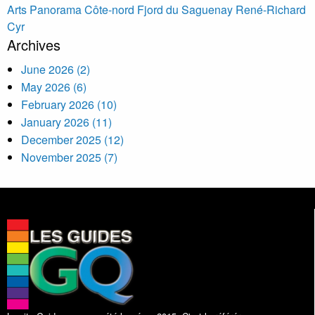
Arts Panorama Côte-nord
Fjord du Saguenay
René-Richard
Cyr
Archives
June 2026 (2)
May 2026 (6)
February 2026 (10)
January 2026 (11)
December 2025 (12)
November 2025 (7)