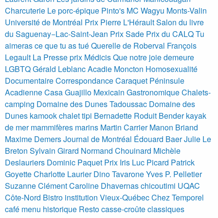
Charcuterie Le porc-épique
Pinto's MC Wagyu
Monts-Valin
Université de Montréal
Prix Pierre L'Hérault
Salon du livre
du Saguenay−Lac-Saint-Jean
Prix Sade
Prix du CALQ
Tu
aimeras ce que tu as tué
Querelle de Roberval
François
Legault
La Presse
prix Médicis
Que notre joie demeure
LGBTQ
Gérald Leblanc Acadie Moncton Homosexualité
Documentaire Correspondance
Caraquet Péninsule
Acadienne Casa Guajillo Mexicain Gastronomique
Chalets-
camping Domaine des Dunes
Tadoussac
Domaine des
Dunes
kamook
chalet
tipi
Bernadette Roduit Bender
kayak
de mer
mammifères marins
Martin Carrier
Manon Briand
Maxime Demers
Journal de Montréal
Édouard Baer
Julie Le
Breton
Sylvain Girard
Normand Chouinard
Michèle
Deslauriers
Dominic Paquet
Prix Iris
Luc Picard
Patrick
Goyette
Charlotte Laurier
Dino Tavarone
Yves P. Pelletier
Suzanne Clément
Caroline Dhavernas
chicoutimi
UQAC
Côte-Nord
Bistro institution Vieux-Québec Chez Temporel
café menu historique
Resto casse-croûte classiques