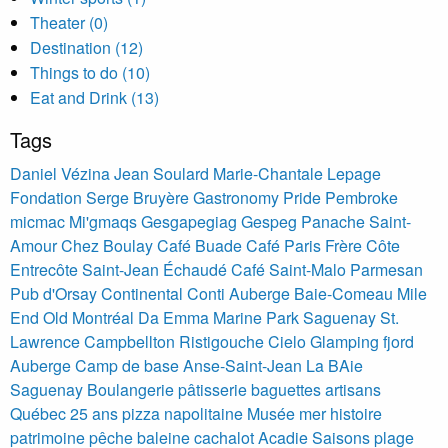
Theater (0)
Destination (12)
Things to do (10)
Eat and Drink (13)
Tags
Daniel Vézina
Jean Soulard
Marie-Chantale Lepage
Fondation Serge Bruyère
Gastronomy
Pride Pembroke
micmac Mi'gmaqs Gesgapegiag Gespeg
Panache Saint-
Amour Chez Boulay Café Buade Café Paris Frère Côte
Entrecôte Saint-Jean Échaudé Café Saint-Malo Parmesan
Pub d'Orsay Continental Conti
Auberge
Baie-Comeau
Mile
End
Old Montréal Da Emma
Marine Park Saguenay St.
Lawrence
Campbellton Ristigouche
Cielo Glamping
fjord
Auberge Camp de base Anse-Saint-Jean
La BAie
Saguenay
Boulangerie pâtisserie baguettes artisans
Québec 25 ans pizza napolitaine
Musée mer histoire
patrimoine pêche baleine cachalot
Acadie
Saisons
plage